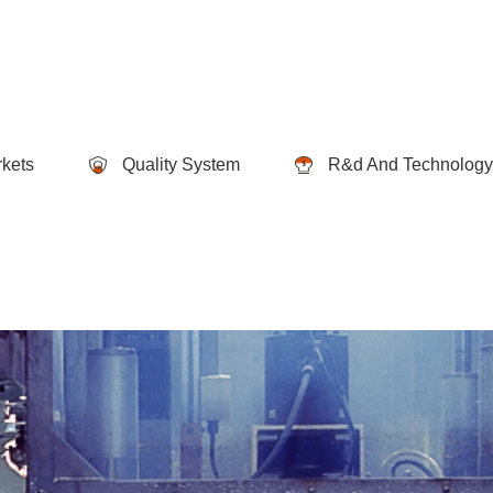
kets
Quality System
R&d And Technology