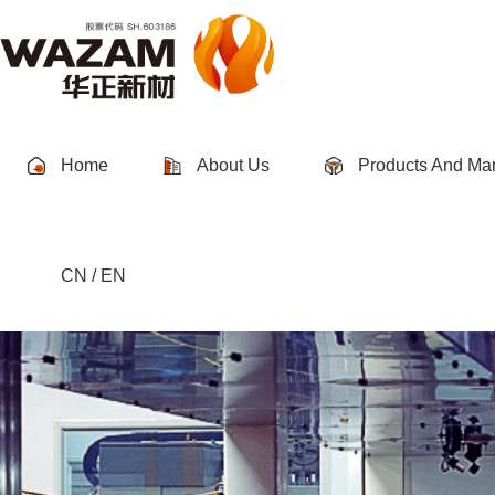
Home
About Us
Products And Mar
CN / EN